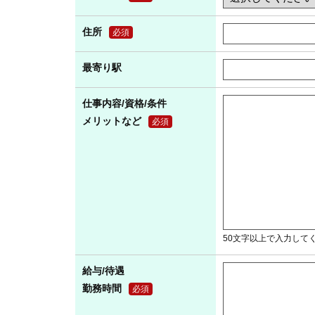
住所
必須
最寄り駅
仕事内容/資格/条件
メリットなど
必須
50文字以上で入力して
給与/待遇
勤務時間
必須