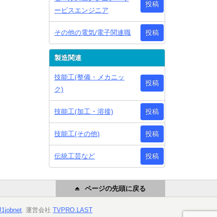
投稿
ービスエンジニア
その他の電気/電子関連職
投稿
製造関連
技能工(整備・メカニッ
投稿
ク)
技能工(加工・溶接)
投稿
技能工(その他)
投稿
伝統工芸など
投稿
ページの先頭に戻る
J1jobnet
. 運営会社
TVPRO.LAST