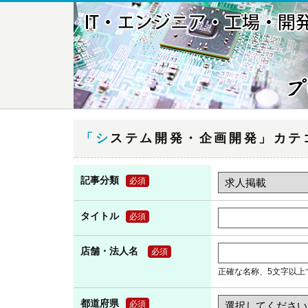
「システム開発・企画開発」カ
記事分類
必須
タイトル
必須
店舗・法人名
必須
正確な名称、5文字以上
都道府県
必須