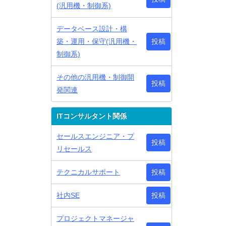
(汎用機・制御系)
データベース設計・構
築・運用・保守(汎用機・
投稿
制御系)
その他の汎用機・制御開
投稿
発関連
ITコンサルタント関係
セールスエンジニア・プ
投稿
リセールス
テクニカルサポート
投稿
社内SE
投稿
プロジェクトマネージャ